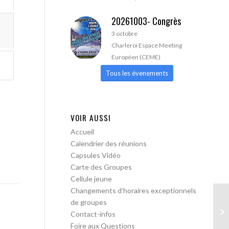
20261003- Congrès
3 octobre
Charleroi Espace Meeting
Européen (CEME)
Tous les évenements
VOIR AUSSI
Accueil
Calendrier des réunions
Capsules Vidéo
Carte des Groupes
Cellule jeune
Changements d’horaires exceptionnels
de groupes
A 
Contact-infos
Foire aux Questions