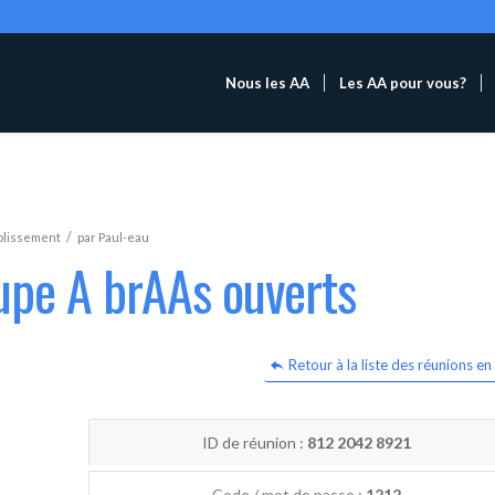
Nous les AA
Les AA pour vous?
/
blissement
par
Paul-eau
upe A brAAs ouverts
Retour à la liste des réunions en 
ID de réunion :
812 2042 8921
Code / mot de passe :
1212