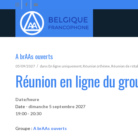
A brAAs ouverts
/
05/09/2027
dans
En ligne uniquement
,
Réunion à thème
,
Réunion de réta
Réunion en ligne du gro
Date/heure
Date -
dimanche 5 septembre 2027
19:00 - 20:30
Groupe :
A brAAs ouverts