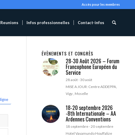
Accès pour les membres
Reunions
Infos professionnelles
Contact-infos
ÉVÈNEMENTS ET CONGRÈS
28-30 Août 2026 – Forum
Francophone Européen du
Service
28 août
-
30 août
MISE A JOUR: Centre ADDEPPA,
Vigy , Moselle
ligne
18-20 septembre 2026
-8th Internationale – AA
Ardennes Conventions
18 septembre
-
20 septembre
Hotel Vayamundo Houffalize