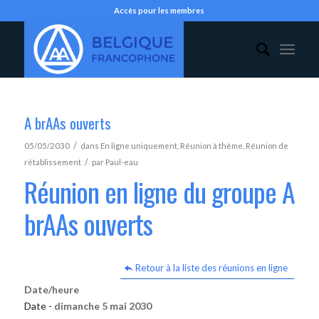
Accès pour les membres
A brAAs ouverts
/
05/05/2030
dans
En ligne uniquement
,
Réunion à thème
,
Réunion de
/
rétablissement
par
Paul-eau
Réunion en ligne du groupe A
brAAs ouverts
Retour à la liste des réunions en ligne
Date/heure
Date -
dimanche 5 mai 2030