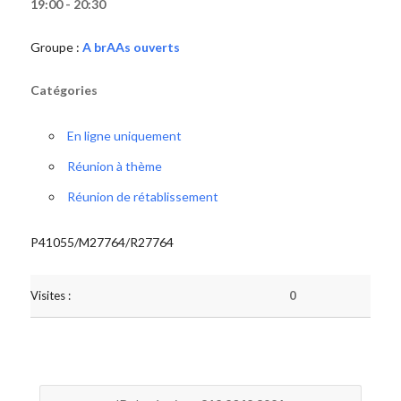
19:00 - 20:30
Groupe :
A brAAs ouverts
Catégories
En ligne uniquement
Réunion à thème
Réunion de rétablissement
P41055/M27764/R27764
Visites :
0