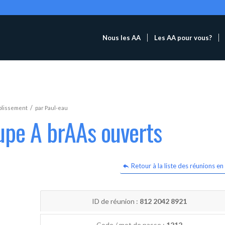
Nous les AA
Les AA pour vous?
/
blissement
par
Paul-eau
upe A brAAs ouverts
Retour à la liste des réunions en 
ID de réunion :
812 2042 8921
Code / mot de passe :
1212