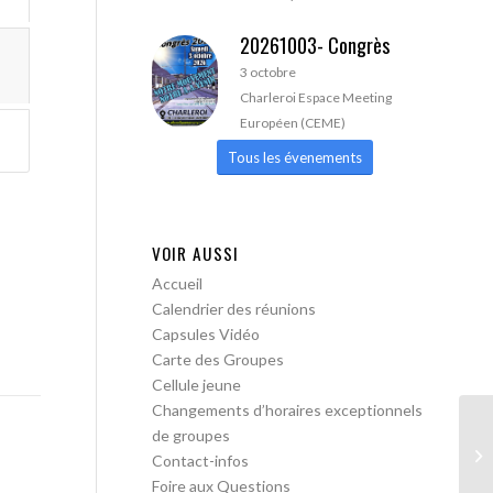
20261003- Congrès
3 octobre
Charleroi Espace Meeting
Européen (CEME)
Tous les évenements
VOIR AUSSI
Accueil
Calendrier des réunions
Capsules Vidéo
Carte des Groupes
Cellule jeune
Changements d’horaires exceptionnels
de groupes
A 
Contact-infos
Foire aux Questions