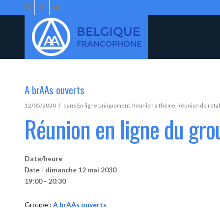
A brAAs ouverts
/
12/05/2030
dans
En ligne uniquement
,
Réunion à thème
,
Réunion de réta
Réunion en ligne du gro
Date/heure
Date -
dimanche 12 mai 2030
19:00 - 20:30
Groupe :
A brAAs ouverts