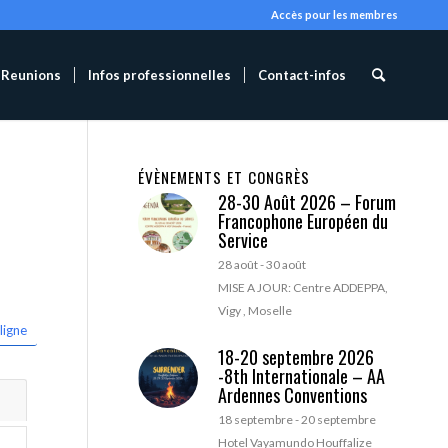
Accès pour les membres
Reunions
Infos professionnelles
Contact-infos
ÉVÈNEMENTS ET CONGRÈS
28-30 Août 2026 – Forum
Francophone Européen du
Service
28 août
-
30 août
MISE A JOUR: Centre ADDEPPA,
Vigy , Moselle
ligne
18-20 septembre 2026
-8th Internationale – AA
Ardennes Conventions
18 septembre
-
20 septembre
Hotel Vayamundo Houffalize