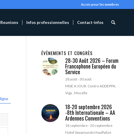
Accès pour les membres
Reunions
Infos professionnelles
Contact-infos
ÉVÈNEMENTS ET CONGRÈS
28-30 Août 2026 – Forum
Francophone Européen du
Service
28 août
-
30 août
MISE A JOUR: Centre ADDEPPA,
Vigy , Moselle
ligne
18-20 septembre 2026
-8th Internationale – AA
Ardennes Conventions
18 septembre
-
20 septembre
Hotel Vayamundo Houffalize