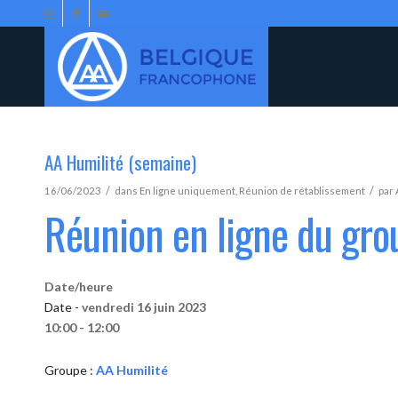
AA Humilité (semaine)
/
/
16/06/2023
dans
En ligne uniquement
,
Réunion de rétablissement
par
Réunion en ligne du gro
Date/heure
Date -
vendredi 16 juin 2023
10:00 - 12:00
Groupe :
AA Humilité