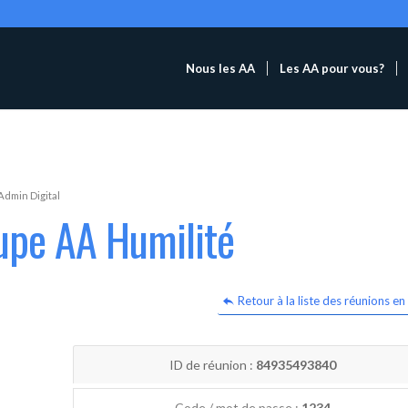
Nous les AA
Les AA pour vous?
Admin Digital
upe AA Humilité
Retour à la liste des réunions en 
ID de réunion :
84935493840
Code / mot de passe :
1234