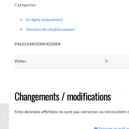
Catégories
En ligne uniquement
Réunion de rétablissement
P46313/M33004/R33004
Visites :
0
Changements / modifications
Si les données affichées ne sont pas correctes ou nécessitent d'
AA Humilité (semaine)
Envoyer un mail a