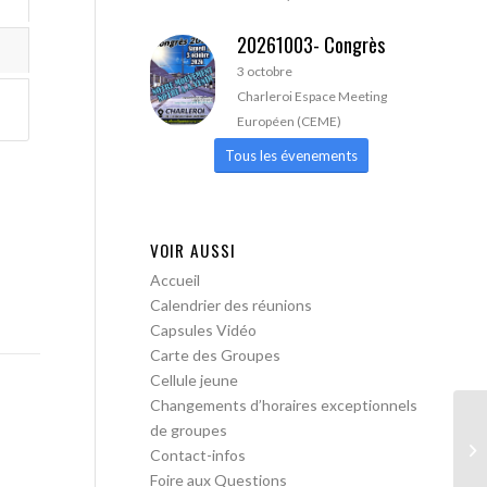
20261003- Congrès
3 octobre
Charleroi Espace Meeting
Européen (CEME)
Tous les évenements
VOIR AUSSI
Accueil
Calendrier des réunions
Capsules Vidéo
Carte des Groupes
Cellule jeune
Changements d’horaires exceptionnels
de groupes
AA
Contact-infos
Foire aux Questions