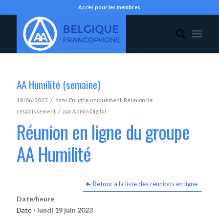
Accès pour les membres
AA Humilité (semaine)
/
19/06/2023
dans
En ligne uniquement
,
Réunion de
/
rétablissement
par
Admin Digital
Réunion en ligne du groupe
AA Humilité
Retour à la liste des réunions en ligne
Date/heure
Date -
lundi 19 juin 2023