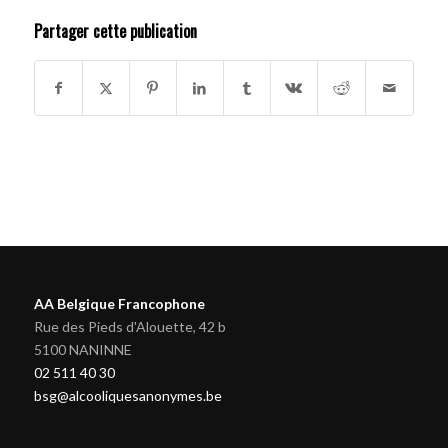
Partager cette publication
AA Belgique Francophone
Rue des Pieds d'Alouette, 42 b
5100 NANINNE
02 511 40 30
bsg@alcooliquesanonymes.be