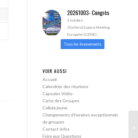
20261003- Congrès
3 octobre
Charleroi Espace Meeting
Européen (CEME)
Tous les évenements
VOIR AUSSI
Accueil
Calendrier des réunions
Capsules Vidéo
Carte des Groupes
Cellule jeune
Changements d’horaires exceptionnels
de groupes
AA
Contact-infos
Foire aux Questions