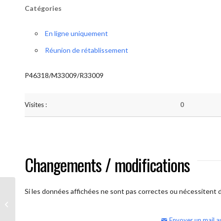
Catégories
En ligne uniquement
Réunion de rétablissement
P46318/M33009/R33009
Visites :
0
Changements / modifications
Si les données affichées ne sont pas correctes ou nécessitent d'
AA Humilité (semaine)
Envoyer un mail a