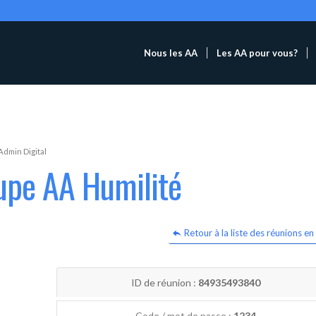
Nous les AA
Les AA pour vous?
Admin Digital
upe AA Humilité
Retour à la liste des réunions en 
ID de réunion :
84935493840
Code / mot de passe :
1234