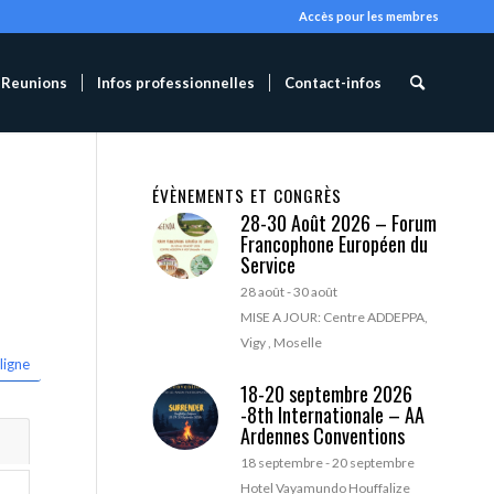
Accès pour les membres
Reunions
Infos professionnelles
Contact-infos
ÉVÈNEMENTS ET CONGRÈS
28-30 Août 2026 – Forum
Francophone Européen du
Service
28 août
-
30 août
MISE A JOUR: Centre ADDEPPA,
Vigy , Moselle
ligne
18-20 septembre 2026
-8th Internationale – AA
Ardennes Conventions
18 septembre
-
20 septembre
Hotel Vayamundo Houffalize