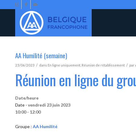
AA Humilité (semaine)
/
/
23/06/2023
dans
En ligne uniquement
,
Réunion de rétablissement
par
Réunion en ligne du gro
Date/heure
Date -
vendredi 23 juin 2023
10:00 - 12:00
Groupe :
AA Humilité