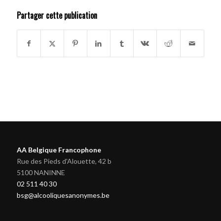
Partager cette publication
AA Belgique Francophone
Rue des Pieds d'Alouette, 42 b
5100 NANINNE
02 511 40 30
bsg@alcooliquesanonymes.be