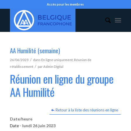
Accès pour les membres
AA Humilité (semaine)
/
26/06/2023
dans
En ligne uniquement
,
Réunion de
/
rétablissement
par
Admin Digital
Réunion en ligne du groupe
AA Humilité
Retour à la liste des réunions en ligne
Date/heure
Date -
lundi 26 juin 2023