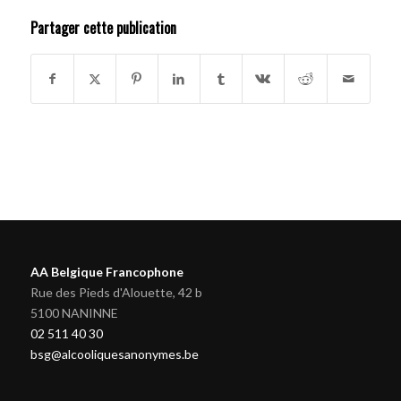
Partager cette publication
AA Belgique Francophone
Rue des Pieds d'Alouette, 42 b
5100 NANINNE
02 511 40 30
bsg@alcooliquesanonymes.be