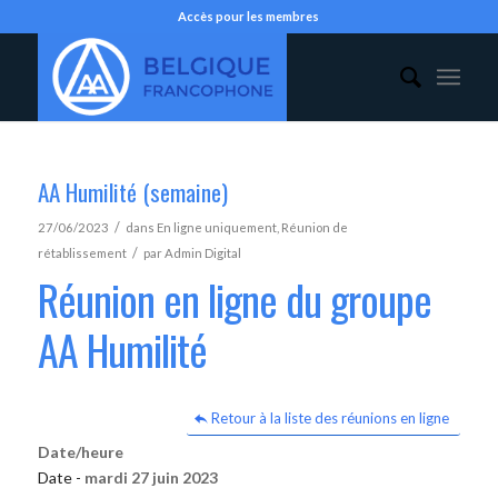
Accès pour les membres
AA Humilité (semaine)
/
27/06/2023
dans
En ligne uniquement
,
Réunion de
/
rétablissement
par
Admin Digital
Réunion en ligne du groupe
AA Humilité
Retour à la liste des réunions en ligne
Date/heure
Date -
mardi 27 juin 2023