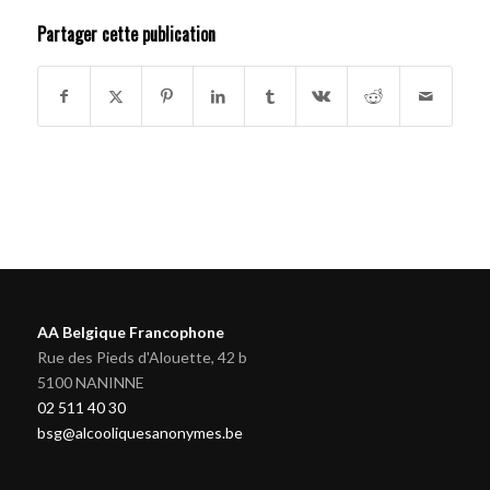
Partager cette publication
AA Belgique Francophone
Rue des Pieds d'Alouette, 42 b
5100 NANINNE
02 511 40 30
bsg@alcooliquesanonymes.be