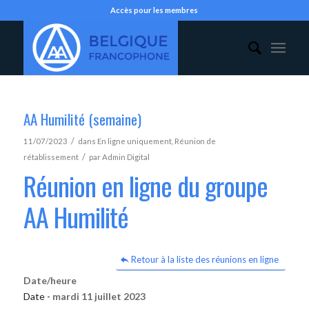
Accès pour les membres
AA Humilité (semaine)
/
11/07/2023
dans
En ligne uniquement
,
Réunion de
/
rétablissement
par
Admin Digital
Réunion en ligne du groupe
AA Humilité
Retour à la liste des réunions en ligne
Date/heure
Date -
mardi 11 juillet 2023