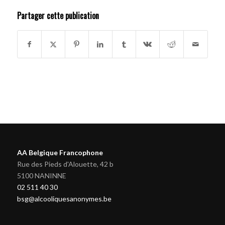
Partager cette publication
AA Belgique Francophone
Rue des Pieds d'Alouette, 42 b
5100 NANINNE
02 511 40 30
bsg@alcooliquesanonymes.be