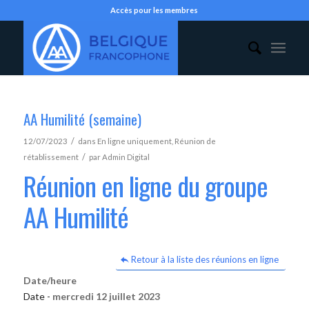
Accès pour les membres
AA Humilité (semaine)
/
12/07/2023
dans
En ligne uniquement
,
Réunion de
/
rétablissement
par
Admin Digital
Réunion en ligne du groupe
AA Humilité
Retour à la liste des réunions en ligne
Date/heure
Date -
mercredi 12 juillet 2023