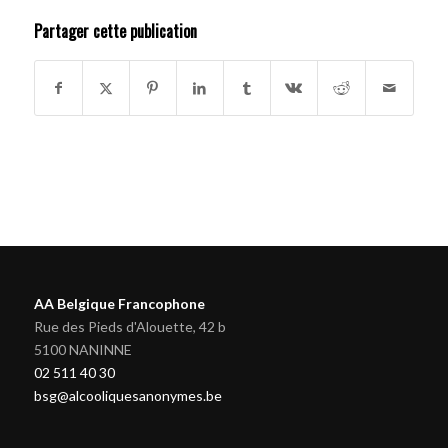
Partager cette publication
AA Belgique Francophone
Rue des Pieds d'Alouette, 42 b
5100 NANINNE
02 511 40 30
bsg@alcooliquesanonymes.be