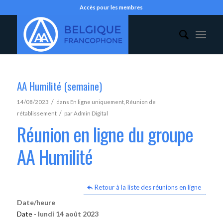
Accès pour les membres
AA Humilité (semaine)
/
14/08/2023
dans
En ligne uniquement
,
Réunion de
/
rétablissement
par
Admin Digital
Réunion en ligne du groupe
AA Humilité
Retour à la liste des réunions en ligne
Date/heure
Date -
lundi 14 août 2023