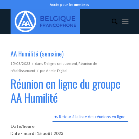
Accès pour les membres
AA Humilité (semaine)
/
15/08/2023
dans
En ligne uniquement
,
Réunion de
/
rétablissement
par
Admin Digital
Réunion en ligne du groupe
AA Humilité
Retour à la liste des réunions en ligne
Date/heure
Date -
mardi 15 août 2023