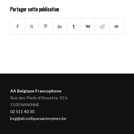
Partager cette publication
AA Belgique Francophone
Rue des Pieds d'Alouette, 42 b
5100 NANINNE
02 511 40 30
bsg@alcooliquesanonymes.be