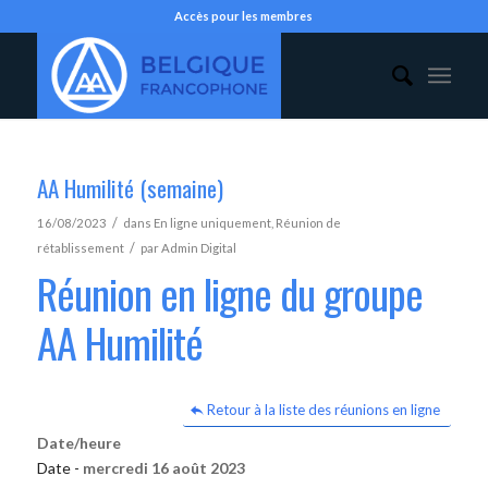
Accès pour les membres
AA Humilité (semaine)
/
16/08/2023
dans
En ligne uniquement
,
Réunion de
/
rétablissement
par
Admin Digital
Réunion en ligne du groupe
AA Humilité
Retour à la liste des réunions en ligne
Date/heure
Date -
mercredi 16 août 2023