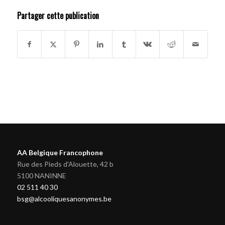
Partager cette publication
AA Belgique Francophone
Rue des Pieds d'Alouette, 42 b
5100 NANINNE
02 511 40 30
bsg@alcooliquesanonymes.be