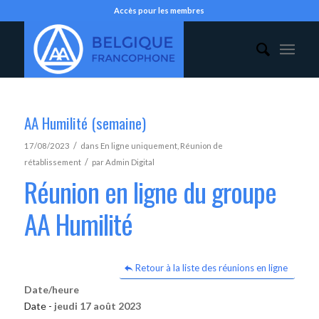
Accès pour les membres
AA Humilité (semaine)
/
17/08/2023
dans
En ligne uniquement
,
Réunion de
/
rétablissement
par
Admin Digital
Réunion en ligne du groupe
AA Humilité
Retour à la liste des réunions en ligne
Date/heure
Date -
jeudi 17 août 2023