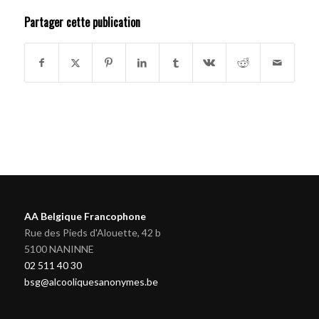
Partager cette publication
AA Belgique Francophone
Rue des Pieds d'Alouette, 42 b
5100 NANINNE
02 511 40 30
bsg@alcooliquesanonymes.be