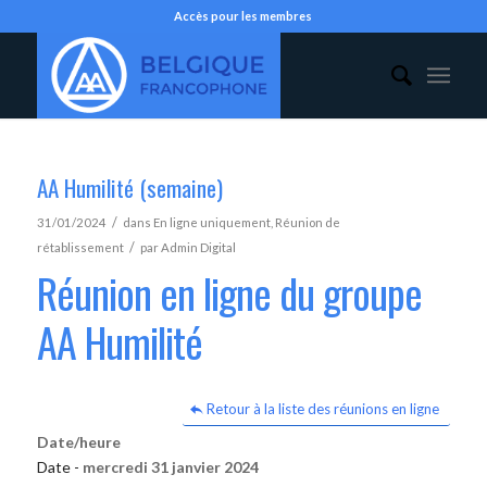
Accès pour les membres
AA Humilité (semaine)
/
31/01/2024
dans
En ligne uniquement
,
Réunion de
/
rétablissement
par
Admin Digital
Réunion en ligne du groupe
AA Humilité
Retour à la liste des réunions en ligne
Date/heure
Date -
mercredi 31 janvier 2024