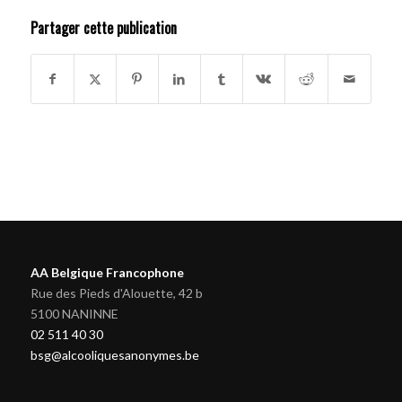
Partager cette publication
AA Belgique Francophone
Rue des Pieds d'Alouette, 42 b
5100 NANINNE
02 511 40 30
bsg@alcooliquesanonymes.be