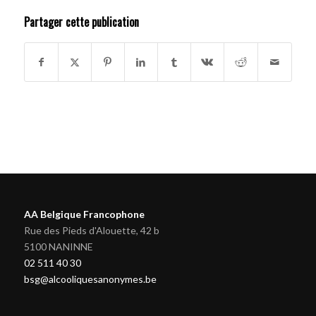
Partager cette publication
AA Belgique Francophone
Rue des Pieds d'Alouette, 42 b
5100 NANINNE
02 511 40 30
bsg@alcooliquesanonymes.be