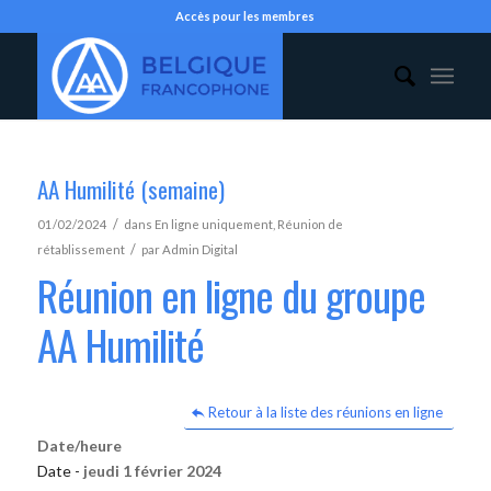
Accès pour les membres
AA Humilité (semaine)
/
01/02/2024
dans
En ligne uniquement
,
Réunion de
/
rétablissement
par
Admin Digital
Réunion en ligne du groupe
AA Humilité
Retour à la liste des réunions en ligne
Date/heure
Date -
jeudi 1 février 2024