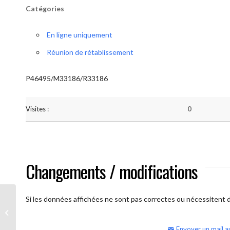
Catégories
En ligne uniquement
Réunion de rétablissement
P46495/M33186/R33186
Visites :
0
Changements / modifications
Si les données affichées ne sont pas correctes ou nécessitent d'
AA Humilité (semaine)
Envoyer un mail a