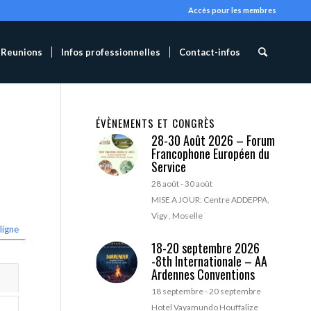
Accès pour les membres
Reunions
Infos professionnelles
Contact-infos
ÉVÈNEMENTS ET CONGRÈS
28-30 Août 2026 – Forum
Francophone Européen du
Service
28 août
-
30 août
MISE A JOUR: Centre ADDEPPA,
Vigy , Moselle
ligne
18-20 septembre 2026
-8th Internationale – AA
Ardennes Conventions
18 septembre
-
20 septembre
Hotel Vayamundo Houffalize