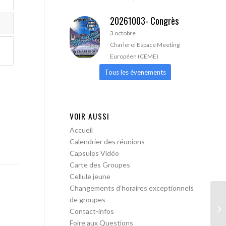
20261003- Congrès
3 octobre
Charleroi Espace Meeting
Européen (CEME)
Tous les évenements
VOIR AUSSI
Accueil
Calendrier des réunions
Capsules Vidéo
Carte des Groupes
Cellule jeune
Changements d’horaires exceptionnels
de groupes
AA
Contact-infos
Foire aux Questions