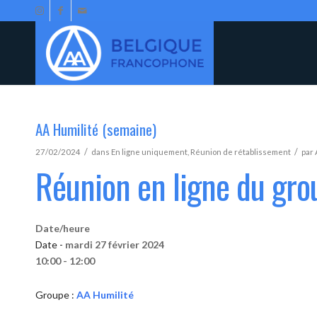
AA Humilité (semaine)
/
/
27/02/2024
dans
En ligne uniquement
,
Réunion de rétablissement
par
Réunion en ligne du gro
Date/heure
Date -
mardi 27 février 2024
10:00 - 12:00
Groupe :
AA Humilité