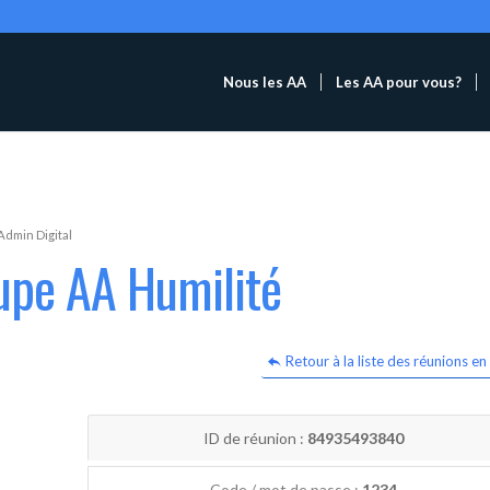
Nous les AA
Les AA pour vous?
Admin Digital
upe AA Humilité
Retour à la liste des réunions en 
ID de réunion :
84935493840
Code / mot de passe :
1234