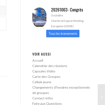
20261003- Congrès
3 octobre
Charleroi Espace Meeting
Européen (CEME)
Tous les évenements
VOIR AUSSI
Accueil
Calendrier des réunions
Capsules Vidéo
Carte des Groupes
Cellule jeune
Changements d’horaires exceptionnels
de groupes
AA
Contact-infos
Foire aux Questions