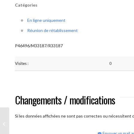
Catégories
En ligne uniquement
Réunion de rétablissement
P46496/M33187/R33187
Visites :
0
Changements / modifications
Si les données affichées ne sont pas correctes ou nécessitent d'
AA Humilité (semaine)
Envoyer un mail a