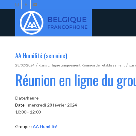
AA Humilité (semaine)
/
/
28/02/2024
dans
En ligne uniquement
,
Réunion de rétablissement
par
Réunion en ligne du gro
Date/heure
Date -
mercredi 28 février 2024
10:00 - 12:00
Groupe :
AA Humilité