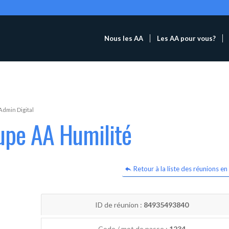
Nous les AA
Les AA pour vous?
Admin Digital
upe AA Humilité
Retour à la liste des réunions en 
ID de réunion :
84935493840
Code / mot de passe :
1234