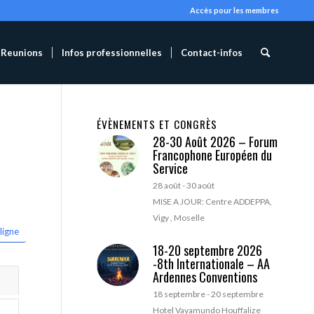
Accès pour les membres
Reunions
Infos professionnelles
Contact-infos
ÉVÈNEMENTS ET CONGRÈS
28-30 Août 2026 – Forum
Francophone Européen du
Service
28 août
-
30 août
MISE A JOUR: Centre ADDEPPA,
Vigy , Moselle
ligne
18-20 septembre 2026
-8th Internationale – AA
Ardennes Conventions
18 septembre
-
20 septembre
Hotel Vayamundo Houffalize