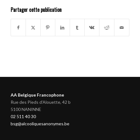
Partager cette publication
AA Belgique Francophone
Rue des Pieds d'Alouette, 42 b
5100 NANINNE
02 511 40 30
bsg@alcooliquesanonymes.be