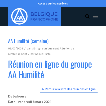
Accès pour les membres
AA Humilité (semaine)
/
08/03/2024
dans
En ligne uniquement
,
Réunion de
/
rétablissement
par
Admin Digital
Réunion en ligne du groupe
AA Humilité
Retour à la liste des réunions en ligne
Date/heure
Date -
vendredi 8 mars 2024