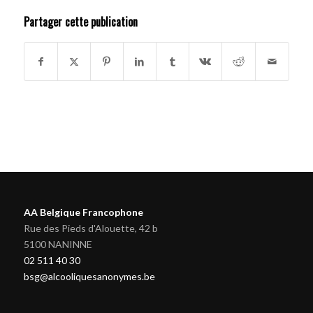
Partager cette publication
AA Belgique Francophone
Rue des Pieds d'Alouette, 42 b
5100 NANINNE
02 511 40 30
bsg@alcooliquesanonymes.be