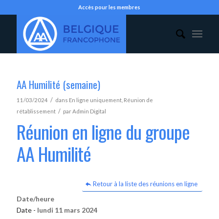
Accès pour les membres
AA Humilité (semaine)
/
11/03/2024
dans
En ligne uniquement
,
Réunion de
/
rétablissement
par
Admin Digital
Réunion en ligne du groupe
AA Humilité
Retour à la liste des réunions en ligne
Date/heure
Date -
lundi 11 mars 2024