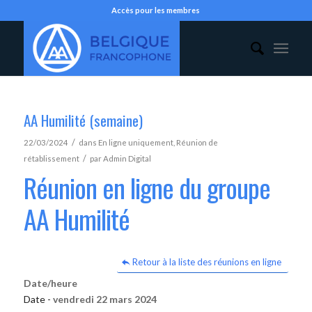
Accès pour les membres
AA Humilité (semaine)
/
22/03/2024
dans
En ligne uniquement
,
Réunion de
/
rétablissement
par
Admin Digital
Réunion en ligne du groupe
AA Humilité
Retour à la liste des réunions en ligne
Date/heure
Date -
vendredi 22 mars 2024