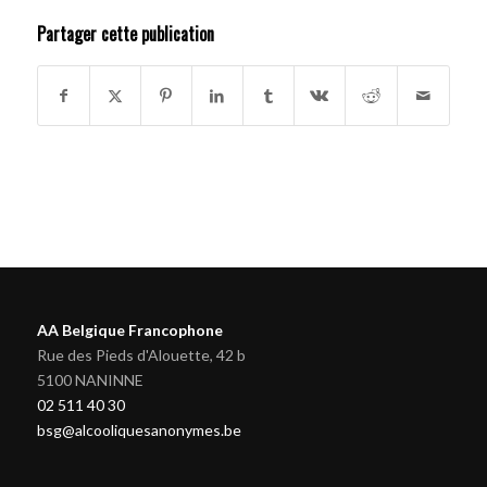
Partager cette publication
AA Belgique Francophone
Rue des Pieds d'Alouette, 42 b
5100 NANINNE
02 511 40 30
bsg@alcooliquesanonymes.be