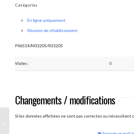
Catégories
En ligne uniquement
Réunion de rétablissement
P46514/M33205/R33205
Visites :
0
Changements / modifications
Si les données affichées ne sont pas correctes ou nécessitent d'
AA Humilité (semaine)
Envoyer un mail a