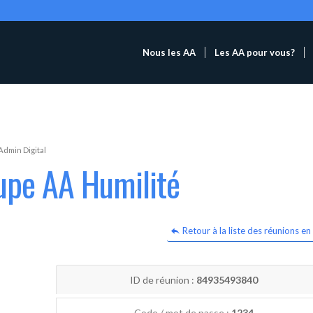
Nous les AA
Les AA pour vous?
Admin Digital
upe AA Humilité
Retour à la liste des réunions en 
ID de réunion :
84935493840
Code / mot de passe :
1234