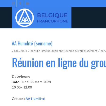
AA Humilité (semaine)
/
/
25/03/2024
dans
En ligne uniquement
,
Réunion de rétablissement
par
Réunion en ligne du gro
Date/heure
Date -
lundi 25 mars 2024
10:00 - 12:00
Groupe :
AA Humilité