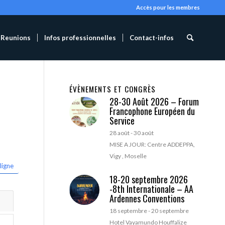
Accès pour les membres
Reunions
Infos professionnelles
Contact-infos
ÉVÈNEMENTS ET CONGRÈS
28-30 Août 2026 – Forum
Francophone Européen du
Service
28 août
-
30 août
MISE A JOUR: Centre ADDEPPA,
Vigy , Moselle
ligne
18-20 septembre 2026
-8th Internationale – AA
Ardennes Conventions
18 septembre
-
20 septembre
Hotel Vayamundo Houffalize