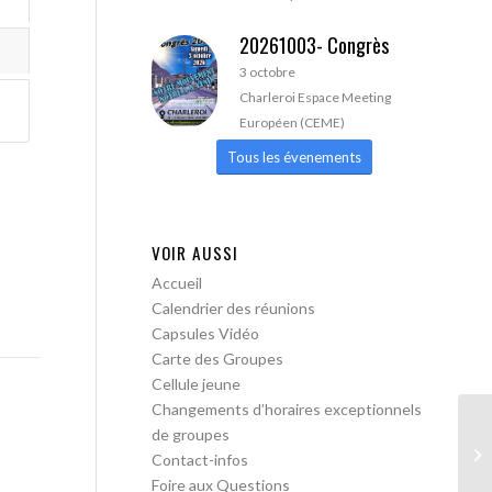
20261003- Congrès
3 octobre
Charleroi Espace Meeting
Européen (CEME)
Tous les évenements
VOIR AUSSI
Accueil
Calendrier des réunions
Capsules Vidéo
Carte des Groupes
Cellule jeune
Changements d’horaires exceptionnels
de groupes
AA
Contact-infos
Foire aux Questions