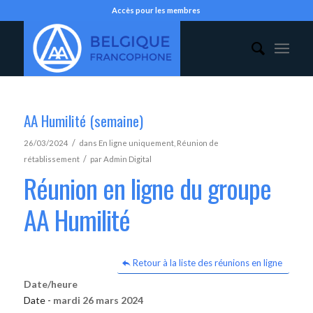
Accès pour les membres
AA Humilité (semaine)
/
26/03/2024
dans
En ligne uniquement
,
Réunion de
/
rétablissement
par
Admin Digital
Réunion en ligne du groupe
AA Humilité
Retour à la liste des réunions en ligne
Date/heure
Date -
mardi 26 mars 2024