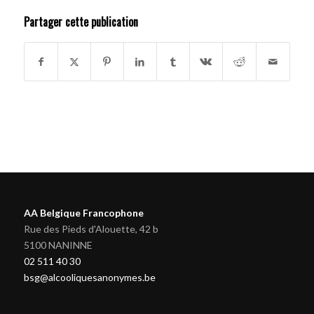
Partager cette publication
AA Belgique Francophone
Rue des Pieds d'Alouette, 42 b
5100 NANINNE
02 511 40 30
bsg@alcooliquesanonymes.be