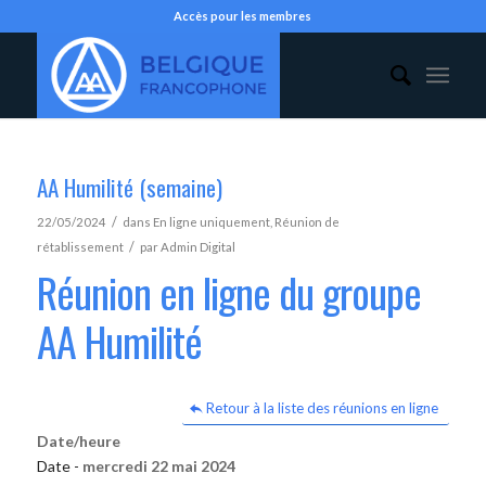
Accès pour les membres
AA Humilité (semaine)
/
22/05/2024
dans
En ligne uniquement
,
Réunion de
/
rétablissement
par
Admin Digital
Réunion en ligne du groupe
AA Humilité
Retour à la liste des réunions en ligne
Date/heure
Date -
mercredi 22 mai 2024