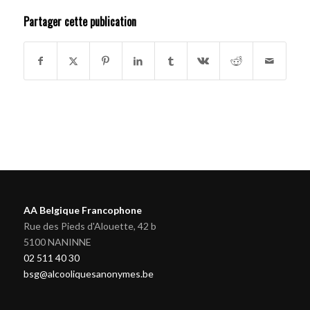
Partager cette publication
AA Belgique Francophone
Rue des Pieds d'Alouette, 42 b
5100 NANINNE
02 511 40 30
bsg@alcooliquesanonymes.be