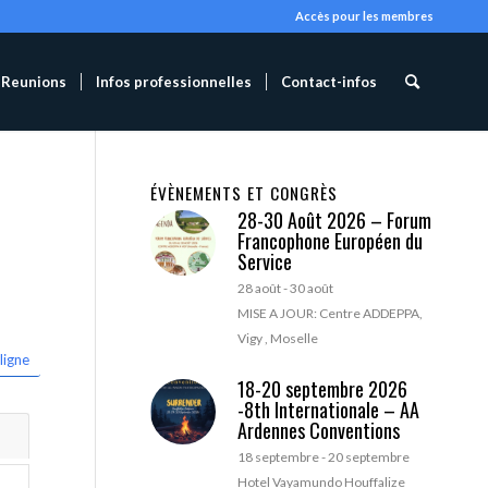
Accès pour les membres
Reunions
Infos professionnelles
Contact-infos
ÉVÈNEMENTS ET CONGRÈS
28-30 Août 2026 – Forum
Francophone Européen du
Service
28 août
-
30 août
MISE A JOUR: Centre ADDEPPA,
Vigy , Moselle
ligne
18-20 septembre 2026
-8th Internationale – AA
Ardennes Conventions
18 septembre
-
20 septembre
Hotel Vayamundo Houffalize