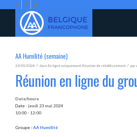
AA Humilité (semaine)
/
/
23/05/2024
dans
En ligne uniquement
,
Réunion de rétablissement
par
Réunion en ligne du gro
Date/heure
Date -
jeudi 23 mai 2024
10:00 - 12:00
Groupe :
AA Humilité