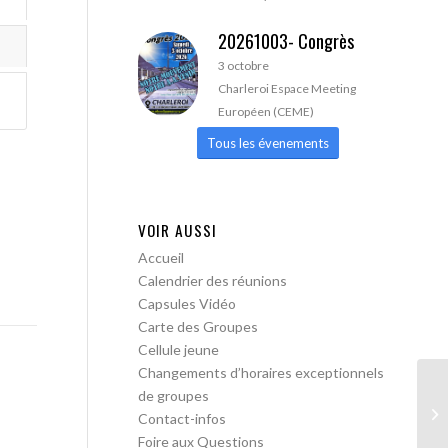
20261003- Congrès
3 octobre
Charleroi Espace Meeting
Européen (CEME)
Tous les évenements
VOIR AUSSI
Accueil
Calendrier des réunions
Capsules Vidéo
Carte des Groupes
Cellule jeune
Changements d’horaires exceptionnels
de groupes
AA
Contact-infos
Foire aux Questions