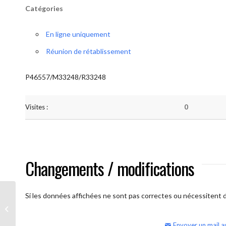
Catégories
En ligne uniquement
Réunion de rétablissement
P46557/M33248/R33248
Visites :
0
Changements / modifications
Si les données affichées ne sont pas correctes ou nécessitent d'
AA Humilité (semaine)
Envoyer un mail a