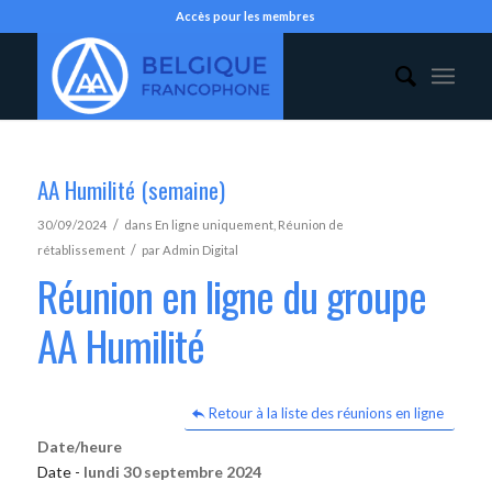
Accès pour les membres
AA Humilité (semaine)
/
30/09/2024
dans
En ligne uniquement
,
Réunion de
/
rétablissement
par
Admin Digital
Réunion en ligne du groupe
AA Humilité
Retour à la liste des réunions en ligne
Date/heure
Date -
lundi 30 septembre 2024