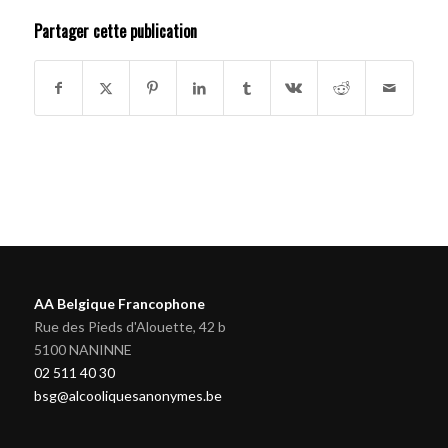
Partager cette publication
AA Belgique Francophone
Rue des Pieds d'Alouette, 42 b
5100 NANINNE
02 511 40 30
bsg@alcooliquesanonymes.be