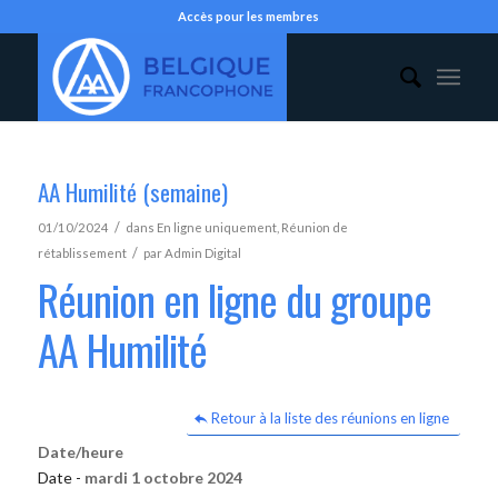
Accès pour les membres
AA Humilité (semaine)
/
01/10/2024
dans
En ligne uniquement
,
Réunion de
/
rétablissement
par
Admin Digital
Réunion en ligne du groupe
AA Humilité
Retour à la liste des réunions en ligne
Date/heure
Date -
mardi 1 octobre 2024