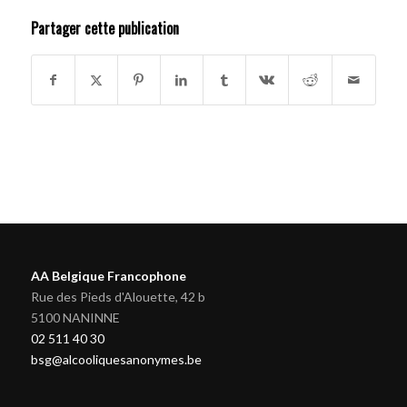
Partager cette publication
AA Belgique Francophone
Rue des Pieds d'Alouette, 42 b
5100 NANINNE
02 511 40 30
bsg@alcooliquesanonymes.be