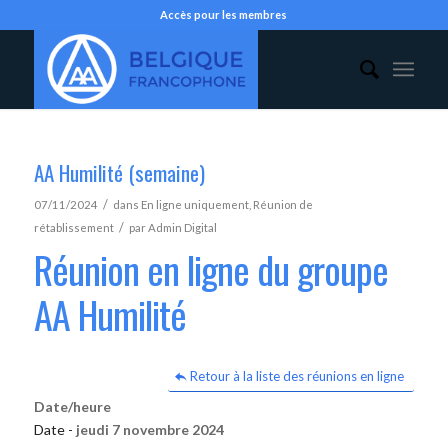
Accès pour les membres
AA Humilité (semaine)
/
07/11/2024
dans
En ligne uniquement
,
Réunion de
/
rétablissement
par
Admin Digital
Réunion en ligne du groupe
AA Humilité
Retour à la liste des réunions en ligne
Date/heure
Date -
jeudi 7 novembre 2024