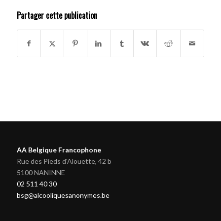
Partager cette publication
AA Belgique Francophone
Rue des Pieds d'Alouette, 42 b
5100 NANINNE
02 511 40 30
bsg@alcooliquesanonymes.be