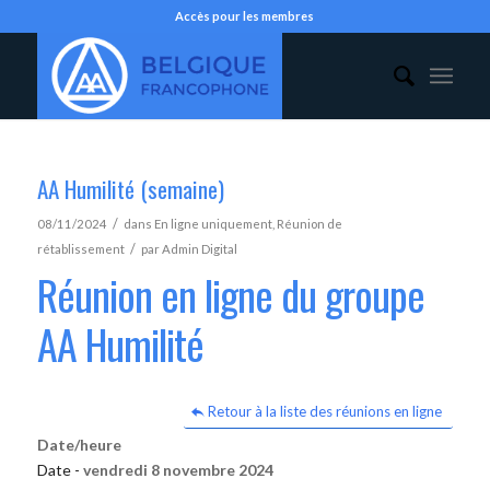
Accès pour les membres
AA Humilité (semaine)
/
08/11/2024
dans
En ligne uniquement
,
Réunion de
/
rétablissement
par
Admin Digital
Réunion en ligne du groupe
AA Humilité
Retour à la liste des réunions en ligne
Date/heure
Date -
vendredi 8 novembre 2024