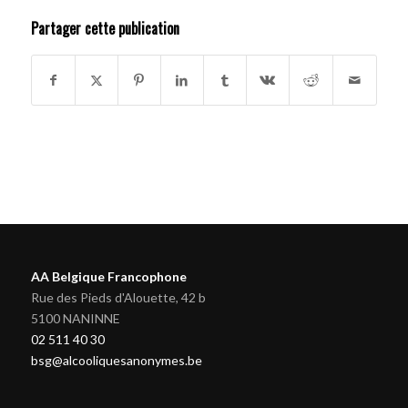
Partager cette publication
AA Belgique Francophone
Rue des Pieds d'Alouette, 42 b
5100 NANINNE
02 511 40 30
bsg@alcooliquesanonymes.be