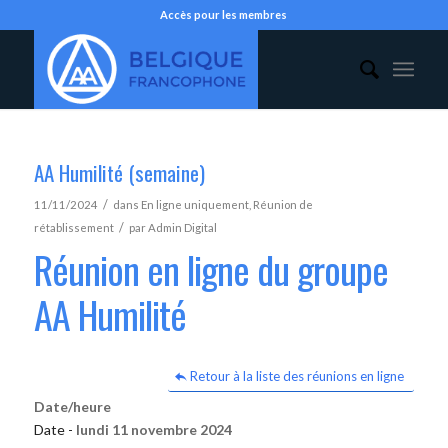
Accès pour les membres
AA Humilité (semaine)
/
11/11/2024
dans
En ligne uniquement
,
Réunion de
/
rétablissement
par
Admin Digital
Réunion en ligne du groupe
AA Humilité
Retour à la liste des réunions en ligne
Date/heure
Date -
lundi 11 novembre 2024