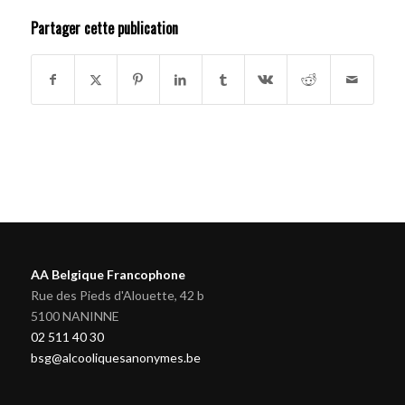
Partager cette publication
AA Belgique Francophone
Rue des Pieds d'Alouette, 42 b
5100 NANINNE
02 511 40 30
bsg@alcooliquesanonymes.be