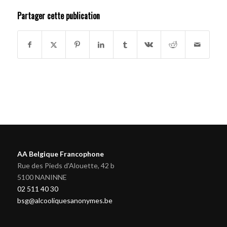
Partager cette publication
AA Belgique Francophone
Rue des Pieds d'Alouette, 42 b
5100 NANINNE
02 511 40 30
bsg@alcooliquesanonymes.be