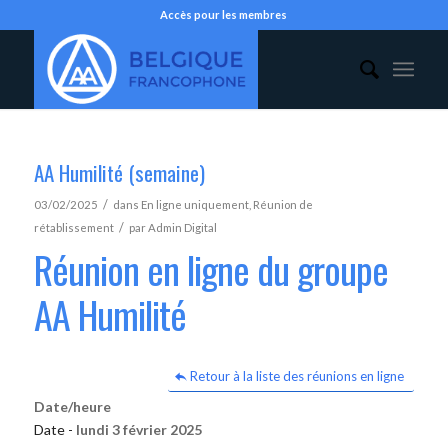
Accès pour les membres
AA Humilité (semaine)
/
03/02/2025
dans
En ligne uniquement
,
Réunion de
/
rétablissement
par
Admin Digital
Réunion en ligne du groupe
AA Humilité
Retour à la liste des réunions en ligne
Date/heure
Date -
lundi 3 février 2025