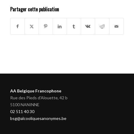
Partager cette publication
AA Belgique Francophone
Rue des Pieds d'Alouette, 42 b
5100 NANINNE
02 511 40 30
bsg@alcooliquesanonymes.be