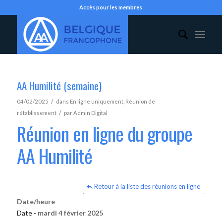
Accès pour les membres
AA Humilité (semaine)
/
04/02/2025
dans
En ligne uniquement
,
Réunion de
/
rétablissement
par
Admin Digital
Réunion en ligne du groupe
AA Humilité
Retour à la liste des réunions en ligne
Date/heure
Date -
mardi 4 février 2025