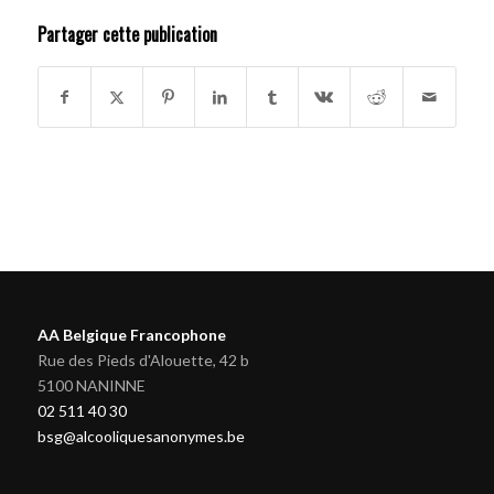
Partager cette publication
AA Belgique Francophone
Rue des Pieds d'Alouette, 42 b
5100 NANINNE
02 511 40 30
bsg@alcooliquesanonymes.be