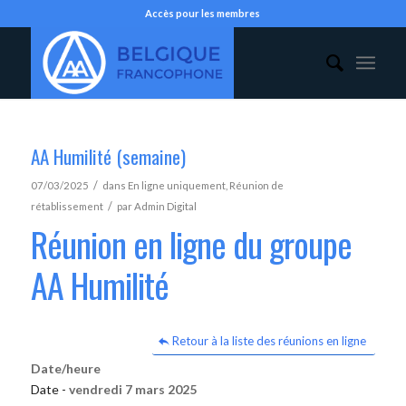
Accès pour les membres
AA Humilité (semaine)
/
07/03/2025
dans
En ligne uniquement
,
Réunion de
/
rétablissement
par
Admin Digital
Réunion en ligne du groupe
AA Humilité
Retour à la liste des réunions en ligne
Date/heure
Date -
vendredi 7 mars 2025