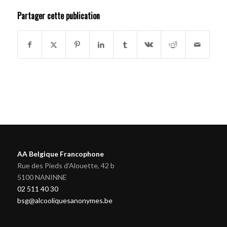
Partager cette publication
AA Belgique Francophone
Rue des Pieds d'Alouette, 42 b
5100 NANINNE
02 511 40 30
bsg@alcooliquesanonymes.be