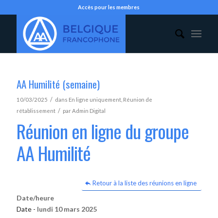
Accès pour les membres
AA Humilité (semaine)
/
10/03/2025
dans
En ligne uniquement
,
Réunion de
/
rétablissement
par
Admin Digital
Réunion en ligne du groupe
AA Humilité
Retour à la liste des réunions en ligne
Date/heure
Date -
lundi 10 mars 2025