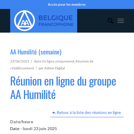
Accès pour les membres
AA Humilité (semaine)
/
23/06/2025
dans
En ligne uniquement
,
Réunion de
/
rétablissement
par
Admin Digital
Réunion en ligne du groupe
AA Humilité
Retour à la liste des réunions en ligne
Date/heure
Date -
lundi 23 juin 2025