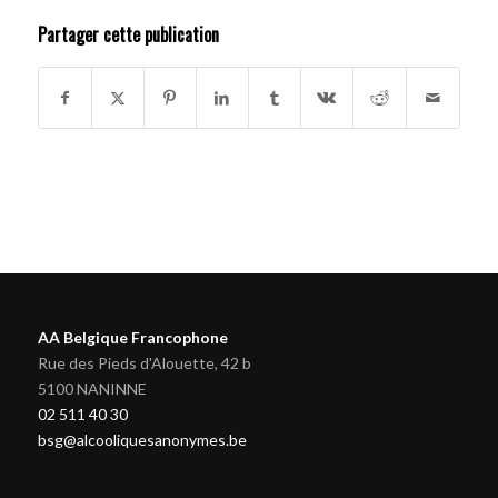
Partager cette publication
AA Belgique Francophone
Rue des Pieds d'Alouette, 42 b
5100 NANINNE
02 511 40 30
bsg@alcooliquesanonymes.be