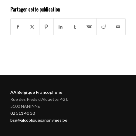
Partager cette publication
AA Belgique Francophone
Rue des Pieds d'Alouette, 42 b
5100 NANINNE
02 511 40 30
bsg@alcooliquesanonymes.be