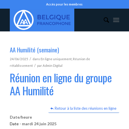
Accès pour les membres
AA Humilité (semaine)
/
24/06/2025
dans
En ligne uniquement
,
Réunion de
/
rétablissement
par
Admin Digital
Réunion en ligne du groupe
AA Humilité
Retour à la liste des réunions en ligne
Date/heure
Date -
mardi 24 juin 2025