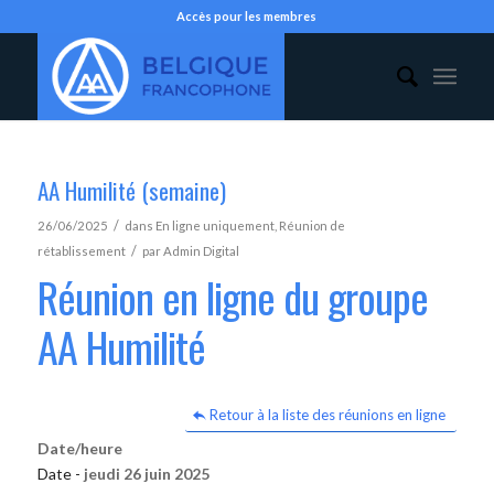
Accès pour les membres
AA Humilité (semaine)
/
26/06/2025
dans
En ligne uniquement
,
Réunion de
/
rétablissement
par
Admin Digital
Réunion en ligne du groupe
AA Humilité
Retour à la liste des réunions en ligne
Date/heure
Date -
jeudi 26 juin 2025