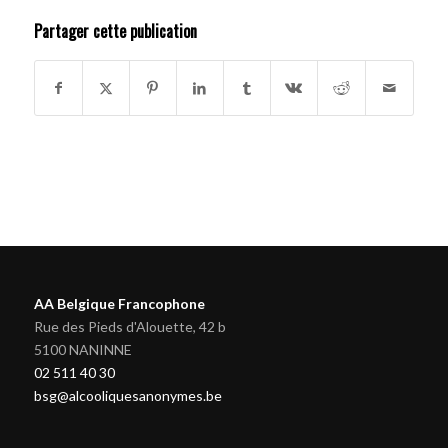
Partager cette publication
AA Belgique Francophone
Rue des Pieds d'Alouette, 42 b
5100 NANINNE
02 511 40 30
bsg@alcooliquesanonymes.be