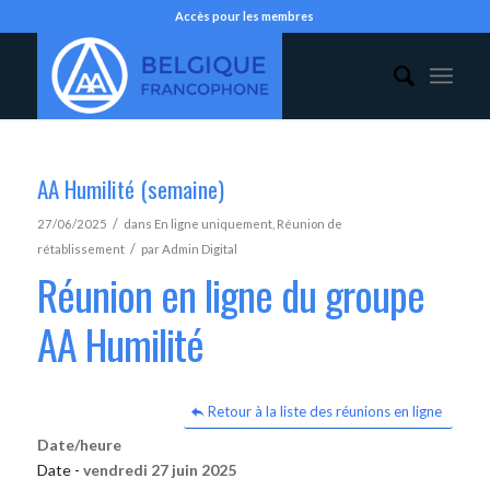
Accès pour les membres
AA Humilité (semaine)
/
27/06/2025
dans
En ligne uniquement
,
Réunion de
/
rétablissement
par
Admin Digital
Réunion en ligne du groupe
AA Humilité
Retour à la liste des réunions en ligne
Date/heure
Date -
vendredi 27 juin 2025