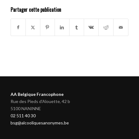
Partager cette publication
AA Belgique Francophone
Rue des Pieds d'Alouette, 42 b
5100 NANINNE
02 511 40 30
bsg@alcooliquesanonymes.be