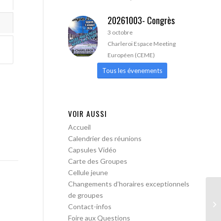
20261003- Congrès
3 octobre
Charleroi Espace Meeting
Européen (CEME)
Tous les évenements
VOIR AUSSI
Accueil
Calendrier des réunions
Capsules Vidéo
Carte des Groupes
Cellule jeune
Changements d’horaires exceptionnels
de groupes
AA
Contact-infos
Foire aux Questions