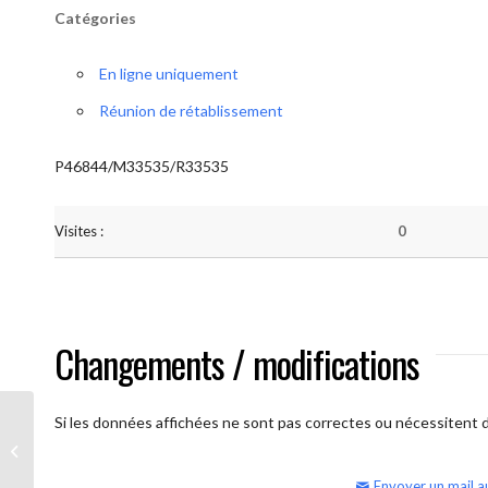
Catégories
En ligne uniquement
Réunion de rétablissement
P46844/M33535/R33535
Visites :
0
Changements / modifications
Si les données affichées ne sont pas correctes ou nécessitent d'
AA Humilité (semaine)
Envoyer un mail a