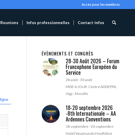
Accès pour les membres
Reunions
Infos professionnelles
Contact-infos
ÉVÈNEMENTS ET CONGRÈS
28-30 Août 2026 – Forum
Francophone Européen du
Service
28 août
-
30 août
MISE A JOUR: Centre ADDEPPA,
Vigy , Moselle
ligne
18-20 septembre 2026
-8th Internationale – AA
Ardennes Conventions
18 septembre
-
20 septembre
Hotel Vayamundo Houffalize