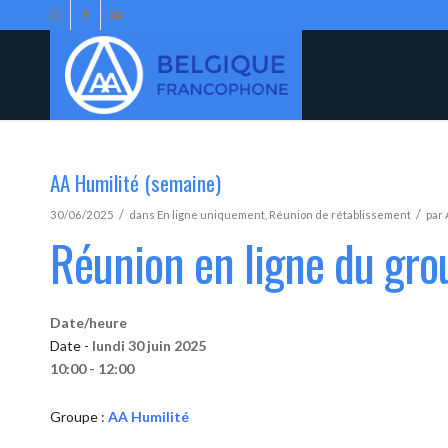
AA Humilité (semaine)
/
/
30/06/2025
dans
En ligne uniquement
,
Réunion de rétablissement
par
Réunion en ligne du gro
Date/heure
Date -
lundi 30 juin 2025
10:00 - 12:00
Groupe :
AA Humilité