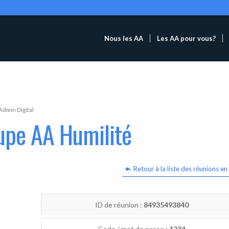
Nous les AA
Les AA pour vous?
Admin Digital
upe AA Humilité
Retour à la liste des réunions en 
ID de réunion :
84935493840
Code / mot de passe :
1234