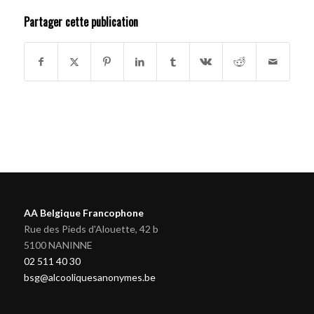
Partager cette publication
AA Belgique Francophone
Rue des Pieds d'Alouette, 42 b
5100 NANINNE
02 511 40 30
bsg@alcooliquesanonymes.be