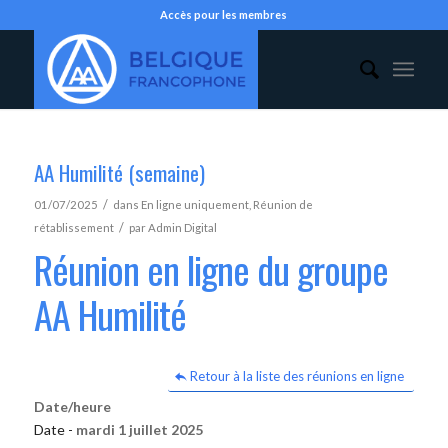
Accès pour les membres
AA Humilité (semaine)
/
01/07/2025
dans
En ligne uniquement
,
Réunion de
/
rétablissement
par
Admin Digital
Réunion en ligne du groupe
AA Humilité
Retour à la liste des réunions en ligne
Date/heure
Date -
mardi 1 juillet 2025