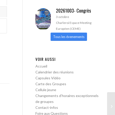
20261003- Congrès
3 octobre
Charleroi Espace Meeting
Européen (CEME)
Tous les évenements
VOIR AUSSI
Accueil
Calendrier des réunions
Capsules Vidéo
Carte des Groupes
Cellule jeune
Changements d’horaires exceptionnels
de groupes
AA
Contact-infos
Foire aux Questions