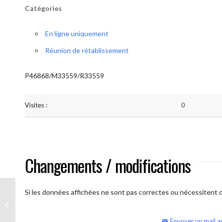
Catégories
En ligne uniquement
Réunion de rétablissement
P46868/M33559/R33559
Visites :
0
Changements / modifications
Si les données affichées ne sont pas correctes ou nécessitent d'
AA Humilité (semaine)
Envoyer un mail a