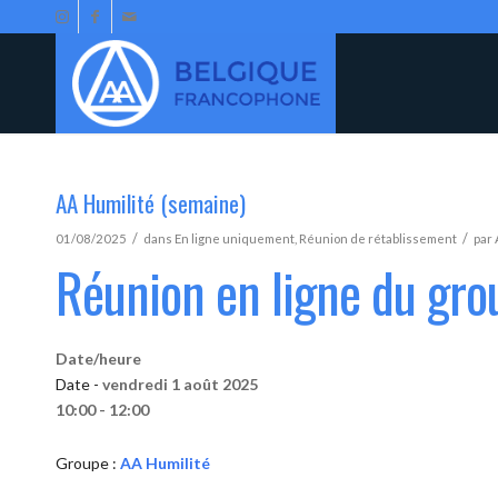
AA Humilité (semaine)
/
/
01/08/2025
dans
En ligne uniquement
,
Réunion de rétablissement
par
Réunion en ligne du gro
Date/heure
Date -
vendredi 1 août 2025
10:00 - 12:00
Groupe :
AA Humilité