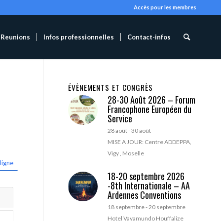
Accès pour les membres
Reunions
Infos professionnelles
Contact-infos
ÉVÈNEMENTS ET CONGRÈS
28-30 Août 2026 – Forum
Francophone Européen du
Service
28 août
-
30 août
MISE A JOUR: Centre ADDEPPA,
Vigy , Moselle
ligne
18-20 septembre 2026
-8th Internationale – AA
Ardennes Conventions
18 septembre
-
20 septembre
Hotel Vayamundo Houffalize