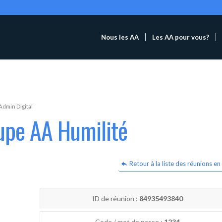
Nous les AA
Les AA pour vous?
Admin Digital
upe AA Humilité
Retour à la liste des réunions en 
ID de réunion :
84935493840
Code / mot de passe :
1234