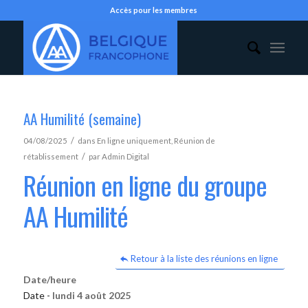
Accès pour les membres
AA Humilité (semaine)
/
04/08/2025
dans
En ligne uniquement
,
Réunion de
/
rétablissement
par
Admin Digital
Réunion en ligne du groupe
AA Humilité
Retour à la liste des réunions en ligne
Date/heure
Date -
lundi 4 août 2025