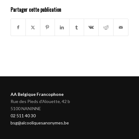
Partager cette publication
AA Belgique Francophone
Rue des Pieds d'Alouette, 42 b
5100 NANINNE
02 511 40 30
bsg@alcooliquesanonymes.be