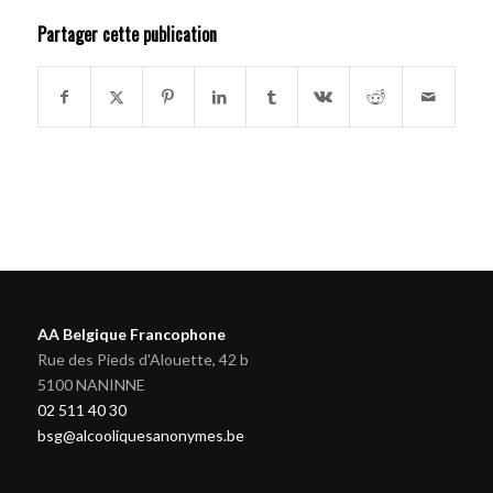
Partager cette publication
AA Belgique Francophone
Rue des Pieds d'Alouette, 42 b
5100 NANINNE
02 511 40 30
bsg@alcooliquesanonymes.be