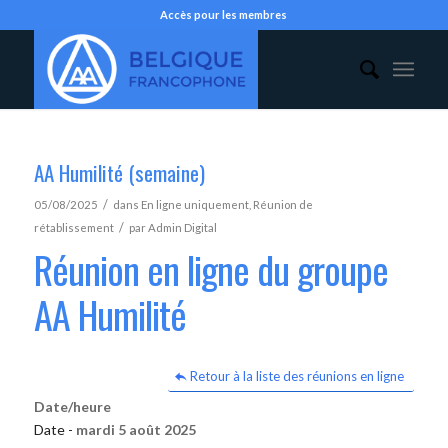
Accès pour les membres
AA Humilité (semaine)
/
05/08/2025
dans
En ligne uniquement
,
Réunion de
/
rétablissement
par
Admin Digital
Réunion en ligne du groupe
AA Humilité
Retour à la liste des réunions en ligne
Date/heure
Date -
mardi 5 août 2025