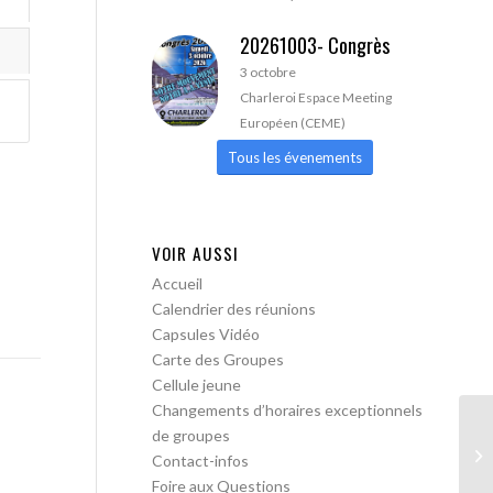
20261003- Congrès
3 octobre
Charleroi Espace Meeting
Européen (CEME)
Tous les évenements
VOIR AUSSI
Accueil
Calendrier des réunions
Capsules Vidéo
Carte des Groupes
Cellule jeune
Changements d’horaires exceptionnels
de groupes
AA
Contact-infos
Foire aux Questions