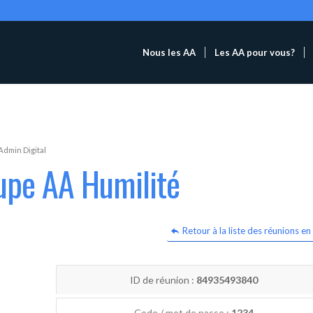
Nous les AA
Les AA pour vous?
Admin Digital
upe AA Humilité
Retour à la liste des réunions en 
ID de réunion :
84935493840
Code / mot de passe :
1234