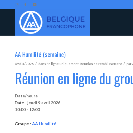
AA Humilité (semaine)
/
/
09/04/2026
dans
En ligne uniquement
,
Réunion de rétablissement
par
Réunion en ligne du gro
Date/heure
Date -
jeudi 9 avril 2026
10:00 - 12:00
Groupe :
AA Humilité