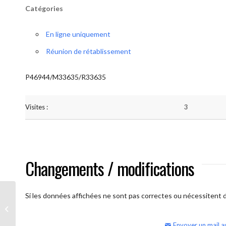
Catégories
En ligne uniquement
Réunion de rétablissement
P46944/M33635/R33635
Visites :
3
Changements / modifications
Si les données affichées ne sont pas correctes ou nécessitent d'
AA Humilité (semaine)
Envoyer un mail a