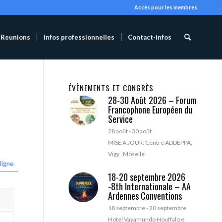
Accès pour les membres
Reunions
Infos professionnelles
Contact-infos
ÉVÈNEMENTS ET CONGRÈS
28-30 Août 2026 – Forum
Francophone Européen du
Service
28 août
-
30 août
MISE A JOUR: Centre ADDEPPA,
Vigy , Moselle
ligne
18-20 septembre 2026
-8th Internationale – AA
Ardennes Conventions
18 septembre
-
20 septembre
Hotel Vayamundo Houffalize