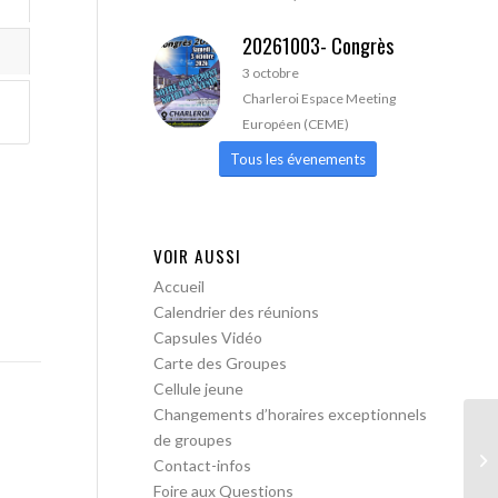
20261003- Congrès
3 octobre
Charleroi Espace Meeting
Européen (CEME)
Tous les évenements
VOIR AUSSI
Accueil
Calendrier des réunions
Capsules Vidéo
Carte des Groupes
Cellule jeune
Changements d’horaires exceptionnels
de groupes
AA
Contact-infos
Foire aux Questions