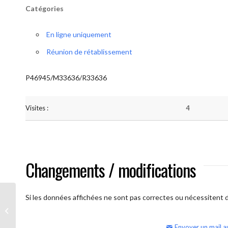
Catégories
En ligne uniquement
Réunion de rétablissement
P46945/M33636/R33636
Visites :
4
Changements / modifications
Si les données affichées ne sont pas correctes ou nécessitent d'
AA Humilité (semaine)
Envoyer un mail a