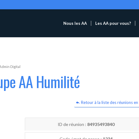
Nous les AA
Les AA pour vous?
Admin Digital
upe AA Humilité
Retour à la liste des réunions en 
ID de réunion :
84935493840
Code / mot de passe :
1234