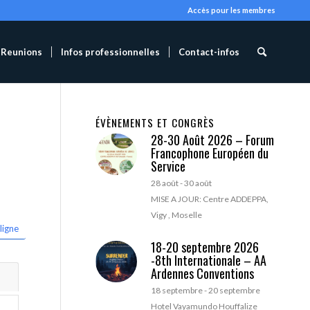
Accès pour les membres
Reunions
Infos professionnelles
Contact-infos
ÉVÈNEMENTS ET CONGRÈS
28-30 Août 2026 – Forum
Francophone Européen du
Service
28 août
-
30 août
MISE A JOUR: Centre ADDEPPA,
Vigy , Moselle
ligne
18-20 septembre 2026
-8th Internationale – AA
Ardennes Conventions
18 septembre
-
20 septembre
Hotel Vayamundo Houffalize