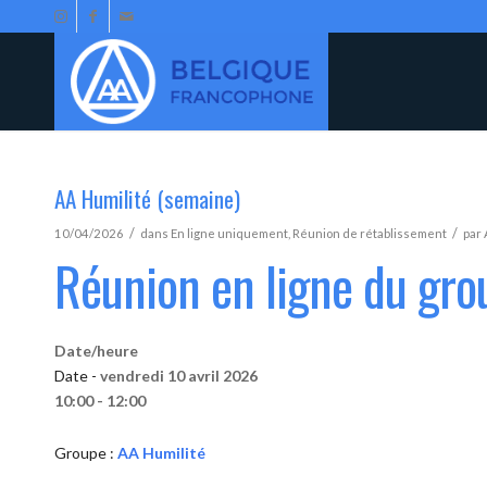
AA Humilité (semaine)
/
/
10/04/2026
dans
En ligne uniquement
,
Réunion de rétablissement
par
Réunion en ligne du gro
Date/heure
Date -
vendredi 10 avril 2026
10:00 - 12:00
Groupe :
AA Humilité