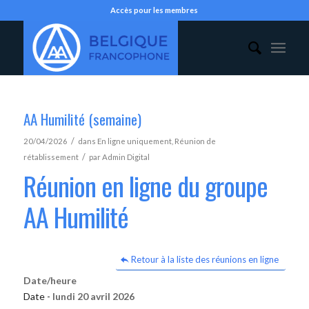
Accès pour les membres
AA Humilité (semaine)
/
20/04/2026
dans
En ligne uniquement
,
Réunion de
/
rétablissement
par
Admin Digital
Réunion en ligne du groupe
AA Humilité
Retour à la liste des réunions en ligne
Date/heure
Date -
lundi 20 avril 2026