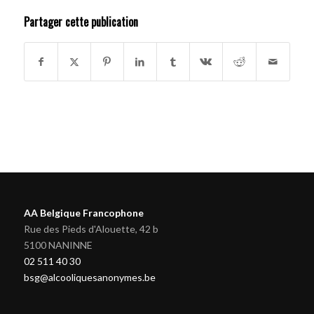
Partager cette publication
AA Belgique Francophone
Rue des Pieds d'Alouette, 42 b
5100 NANINNE
02 511 40 30
bsg@alcooliquesanonymes.be