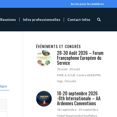
Accès pour les membres
Reunions
Infos professionnelles
Contact-infos
ÉVÈNEMENTS ET CONGRÈS
28-30 Août 2026 – Forum
Francophone Européen du
Service
28 août
-
30 août
MISE A JOUR: Centre ADDEPPA,
Vigy , Moselle
ligne
18-20 septembre 2026
-8th Internationale – AA
Ardennes Conventions
18 septembre
-
20 septembre
Hotel Vayamundo Houffalize