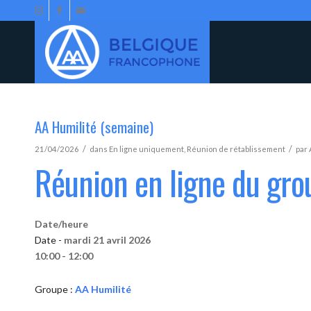
AA Humilité (semaine)
/
/
21/04/2026
dans
En ligne uniquement
,
Réunion de rétablissement
par
Réunion en ligne du gro
Date/heure
Date -
mardi 21 avril 2026
10:00 - 12:00
Groupe :
AA Humilité