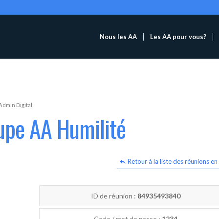
Nous les AA
Les AA pour vous?
Admin Digital
upe AA Humilité
Retour à la liste des réunions en 
ID de réunion :
84935493840
Code / mot de passe :
1234