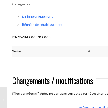
Catégories
En ligne uniquement
Réunion de rétablissement
P46952/M33643/R33643
Visites :
4
Changements / modifications
Si les données affichées ne sont pas correctes ou nécessitent d'
AA Humilité (semaine)
Envoyer un mail a