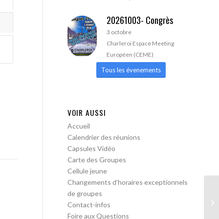
20261003- Congrès
3 octobre
Charleroi Espace Meeting
Européen (CEME)
Tous les évenements
VOIR AUSSI
Accueil
Calendrier des réunions
Capsules Vidéo
Carte des Groupes
Cellule jeune
Changements d’horaires exceptionnels
de groupes
AA
Contact-infos
Foire aux Questions