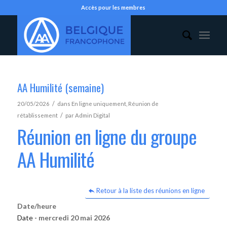
Accès pour les membres
AA Humilité (semaine)
/
20/05/2026
dans
En ligne uniquement
,
Réunion de
/
rétablissement
par
Admin Digital
Réunion en ligne du groupe
AA Humilité
Retour à la liste des réunions en ligne
Date/heure
Date -
mercredi 20 mai 2026