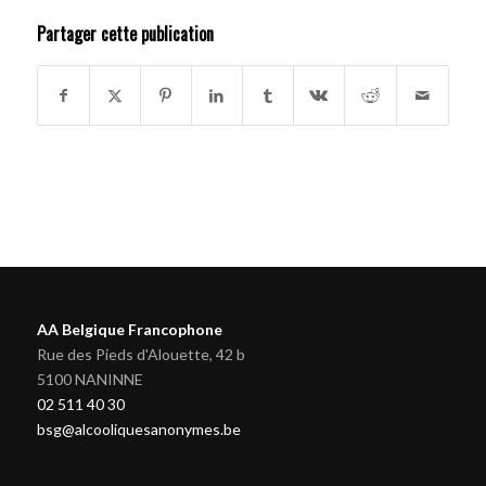
Partager cette publication
AA Belgique Francophone
Rue des Pieds d'Alouette, 42 b
5100 NANINNE
02 511 40 30
bsg@alcooliquesanonymes.be