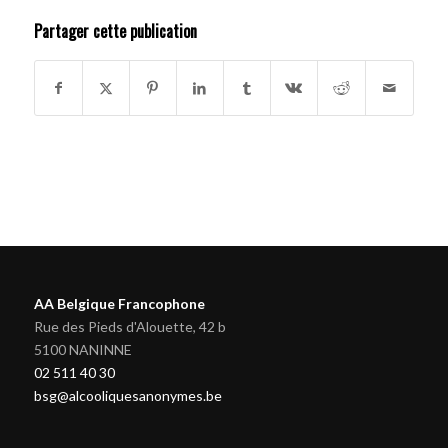
Partager cette publication
AA Belgique Francophone
Rue des Pieds d'Alouette, 42 b
5100 NANINNE
02 511 40 30
bsg@alcooliquesanonymes.be