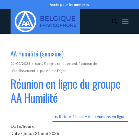
Accès pour les membres
AA Humilité (semaine)
/
21/05/2026
dans
En ligne uniquement
,
Réunion de
/
rétablissement
par
Admin Digital
Réunion en ligne du groupe
AA Humilité
Retour à la liste des réunions en ligne
Date/heure
Date -
jeudi 21 mai 2026