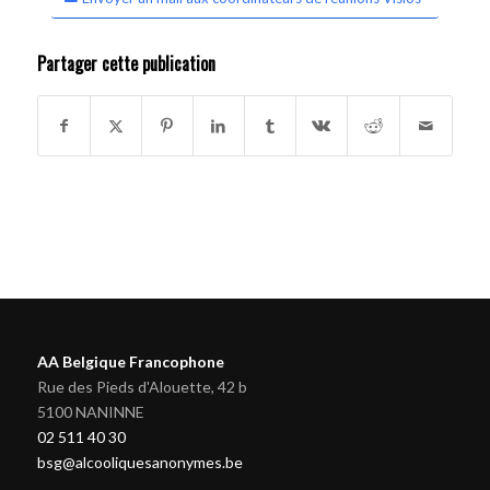
Partager cette publication
AA Belgique Francophone
Rue des Pieds d'Alouette, 42 b
5100 NANINNE
02 511 40 30
bsg@alcooliquesanonymes.be