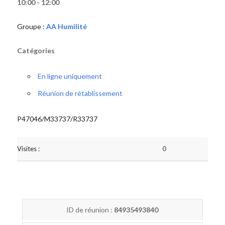
10:00 - 12:00
Groupe :
AA Humilité
Catégories
En ligne uniquement
Réunion de rétablissement
P47046/M33737/R33737
Visites :
0
ID de réunion :
84935493840