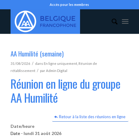
Accès pour les membres
AA Humilité (semaine)
/
31/08/2026
dans
En ligne uniquement
,
Réunion de
/
rétablissement
par
Admin Digital
Réunion en ligne du groupe
AA Humilité
Retour à la liste des réunions en ligne
Date/heure
Date -
lundi 31 août 2026